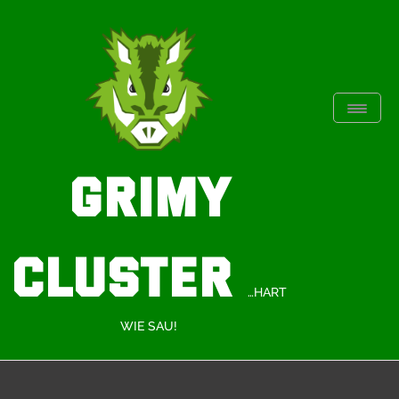
Toggle
Naviga
GRIMY
CLUSTER
…HART
WIE SAU!