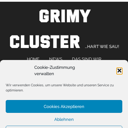
GRIMY
CLUSTER
…HART WIE SAU!
HOME
NEWS
DAS SIND WIR
Cookie-Zustimmung
KOOPERATIONEN
FAQ
RECHTLICHES
verwalten
TERMINÜBERSICHT
MITGLIEDERBEREICH
Wir verwenden Cookies, um unsere Website und unseren Service zu
EVENTS
optimieren.
Cookies Akzeptieren
Ablehnen
Copyright © 2026 Grimy Cluster - WordPress Theme : By